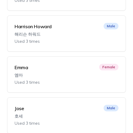
Used 3 times
Harrison Howard
Male
해리슨 하워드
Used 3 times
Emma
Female
엠마
Used 3 times
Jose
Male
호세
Used 3 times