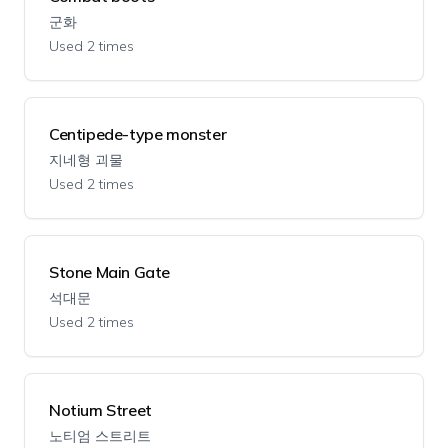
군화
Used 2 times
Centipede-type monster
지네형 괴물
Used 2 times
Stone Main Gate
석대문
Used 2 times
Notium Street
노티엄 스트리트