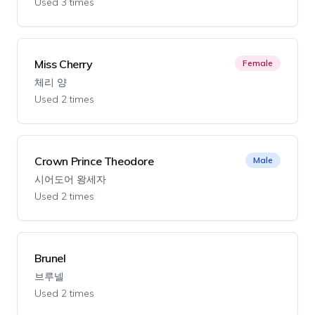
Used 3 times
Miss Cherry
Female
체리 양
Used 2 times
Crown Prince Theodore
Male
시어도어 왕세자
Used 2 times
Brunel
브루넬
Used 2 times