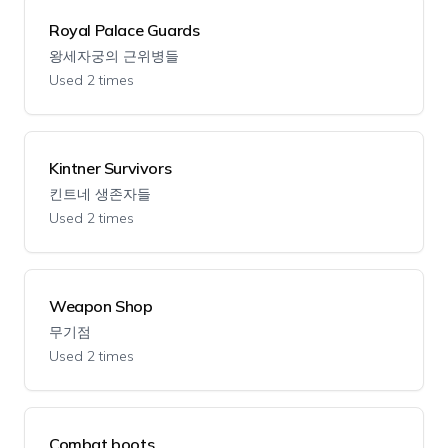
Royal Palace Guards
왕세자궁의 근위병들
Used 2 times
Kintner Survivors
킨트네 생존자들
Used 2 times
Weapon Shop
무기점
Used 2 times
Combat boots