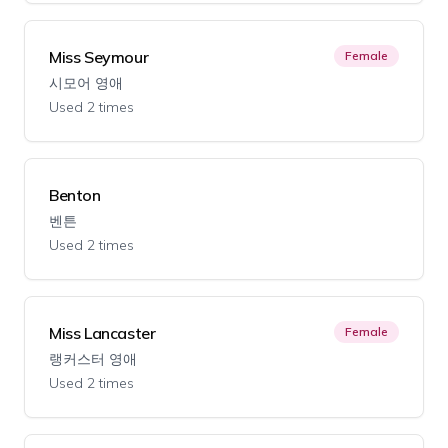
Miss Seymour
Female
시모어 영애
Used 2 times
Benton
벤튼
Used 2 times
Miss Lancaster
Female
랭커스터 영애
Used 2 times