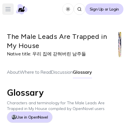
Sign Up or Login
Toggle theme
Open main menu
The Male Leads Are Trapped in
My House
Native title:
우리 집에 갇혀버린 남주들
About
Where to Read
Discussion
Glossary
Glossary
Characters and terminology for
The Male Leads Are
Trapped in My House
compiled by OpenNovel users
Use in OpenNovel