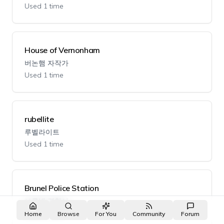
Used 1 time
House of Vernonham
버논햄 자작가
Used 1 time
rubellite
루벨라이트
Used 1 time
Brunel Police Station
브루넬 경찰서
Used 1 time
Home
Browse
For You
Community
Forum