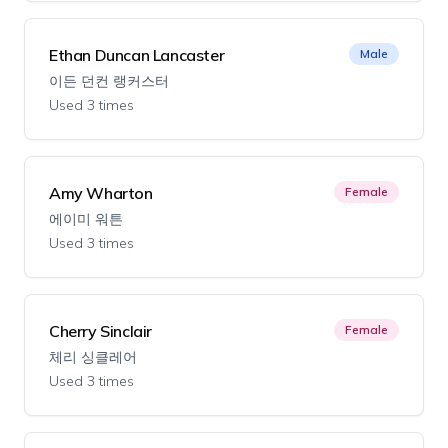
Ethan Duncan Lancaster
Male
이든 던컨 랭커스터
Used 3 times
Amy Wharton
Female
에이미 워튼
Used 3 times
Cherry Sinclair
Female
체리 싱클레어
Used 3 times