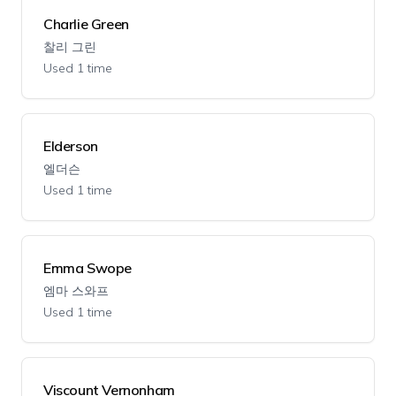
Charlie Green
찰리 그린
Used 1 time
Elderson
엘더슨
Used 1 time
Emma Swope
엠마 스와프
Used 1 time
Viscount Vernonham