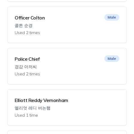
Officer Colton
Male
콜튼 순경
Used 2 times
Police Chief
Male
경감 아저씨
Used 2 times
Elliott Reddy Vernonham
엘리엇 레디 버논햄
Used 1 time