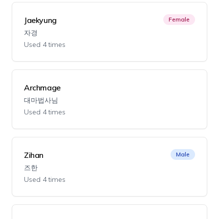
Jaekyung
Female
자경
Used 4 times
Archmage
대마법사님
Used 4 times
Zihan
Male
즈한
Used 4 times