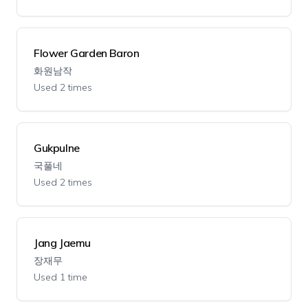
Flower Garden Baron
화원남작
Used 2 times
Gukpulne
국풀네
Used 2 times
Jang Jaemu
장재무
Used 1 time