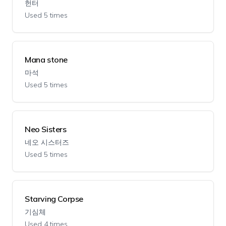
헌터
Used 5 times
Mana stone
마석
Used 5 times
Neo Sisters
네오 시스터즈
Used 5 times
Starving Corpse
기심체
Used 4 times