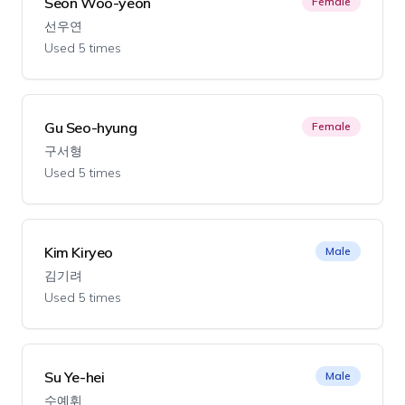
Seon Woo-yeon
Female
선우연
Used 5 times
Gu Seo-hyung
Female
구서형
Used 5 times
Kim Kiryeo
Male
김기려
Used 5 times
Su Ye-hei
Male
수예휘