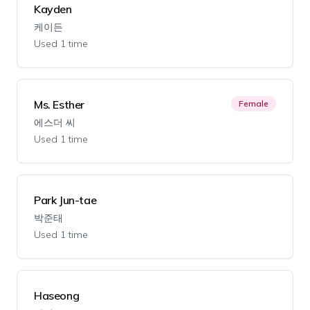
Kayden
케이든
Used 1 time
Ms. Esther
Female
에스더 씨
Used 1 time
Park Jun-tae
박준태
Used 1 time
Haseong