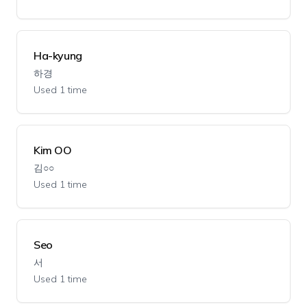
Ha-kyung
하경
Used 1 time
Kim OO
김○○
Used 1 time
Seo
서
Used 1 time