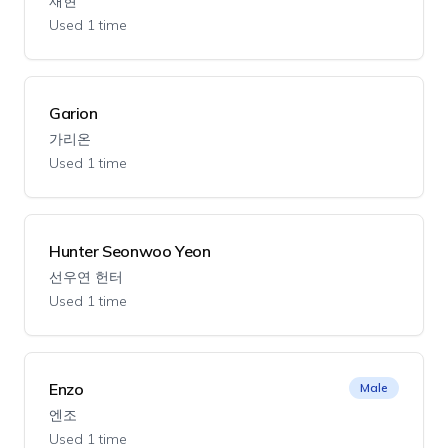
재현
Used 1 time
Garion
가리온
Used 1 time
Hunter Seonwoo Yeon
선우연 헌터
Used 1 time
Enzo
Male
엔조
Used 1 time