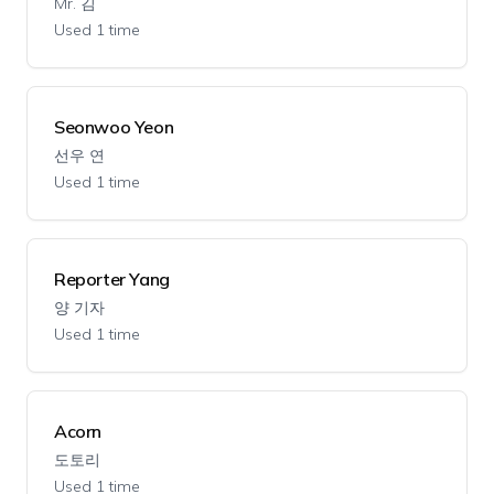
Mr. 김
Used 1 time
Seonwoo Yeon
선우 연
Used 1 time
Reporter Yang
양 기자
Used 1 time
Acorn
도토리
Used 1 time