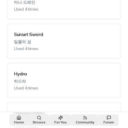
마나 드레인
Used 4 times
Sunset Sword
일몰의 검
Used 4 times
Hydra
히드라
Used 4 times
Demonic being
천마
Home
Browse
For You
Community
Forum
Used 4 times