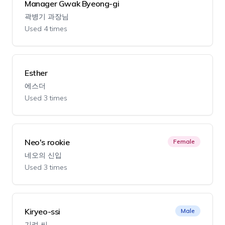
Manager Gwak Byeong-gi
곽병기 과장님
Used 4 times
Esther
에스더
Used 3 times
Neo's rookie
Female
네오의 신입
Used 3 times
Kiryeo-ssi
Male
기려 씨