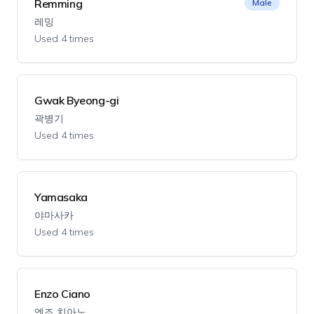
Remming
Male
레밍
Used 4 times
Gwak Byeong-gi
곽병기
Used 4 times
Yamasaka
야마사카
Used 4 times
Enzo Ciano
엔조 치아노