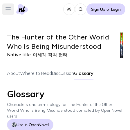
Sign Up or Login
Toggle theme
Open main menu
The Hunter of the Other World
Who Is Being Misunderstood
Native title:
이세계 착각 헌터
About
Where to Read
Discussion
Glossary
Glossary
Characters and terminology for
The Hunter of the Other
World Who Is Being Misunderstood
compiled by OpenNovel
users
Use in OpenNovel