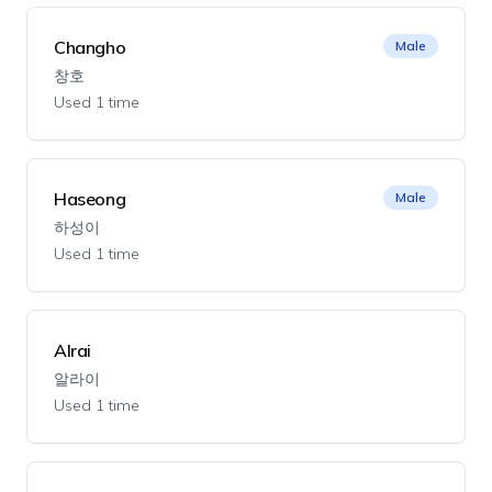
Changho
Male
창호
Used 1 time
Haseong
Male
하성이
Used 1 time
Alrai
알라이
Used 1 time