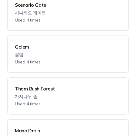
Scenario Gate
시나리오 게이트
Used 4 times
Golem
골렘
Used 4 times
Thorn Bush Forest
가시나무 숲
Used 4 times
Mana Drain