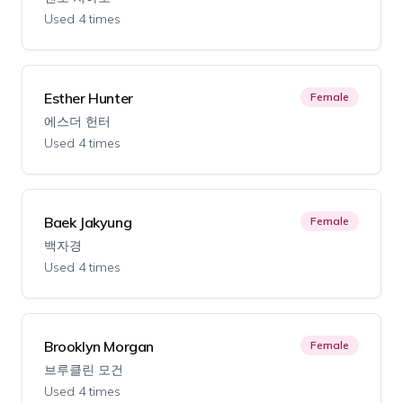
Used 4 times
Esther Hunter
Female
에스더 헌터
Used 4 times
Baek Jakyung
Female
백자경
Used 4 times
Brooklyn Morgan
Female
브루클린 모건
Used 4 times