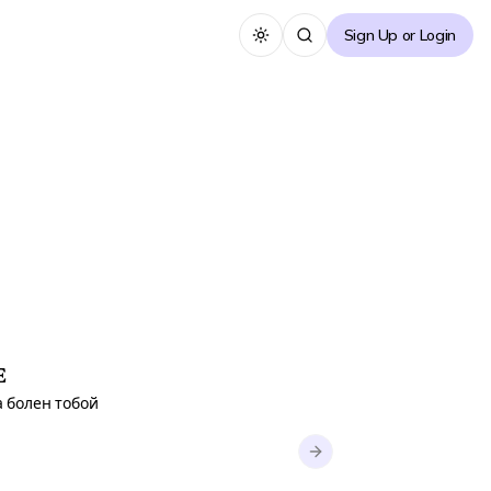
Sign Up or Login
Toggle theme
E
KOREAN NOVEL
а болен тобой
Next slide