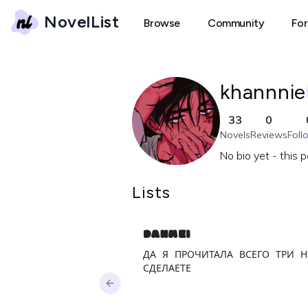
NovelList
Browse
Community
Fo
khannnie
33
0
Novels
Reviews
Foll
No bio yet - this 
Lists
DANMEI
ДА Я ПРОЧИТАЛА ВСЕГО ТРИ 
СДЕЛАЕТЕ
Previous slide