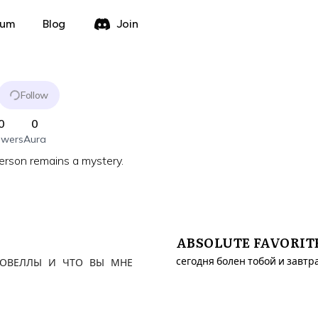
rum
Blog
Join
Follow
0
0
owers
Aura
person remains a mystery.
ABSOLUTE FAVORIT
НОВЕЛЛЫ И ЧТО ВЫ МНЕ
сегодня болен тобой и завтр